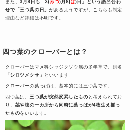
また、
3月8日も「3(
みつ
)月8(
ば
)日」という語呂合わ
せで「三つ葉の日」
があるようですが、こちらも制定
理由など詳細は不明です。
四つ葉のクローバーとは？
クローバーはマメ科シャジクソウ属の多年草で、別名
「シロツメクサ」
といいます。
クローバーの葉っぱは、基本的には三つ葉です。
四つ葉は、
三つ葉が突然変異したもの
と考えられてお
り、
茎や枝の一カ所から同時に葉っぱが4枚生え揃っ
たもの
をいいます。