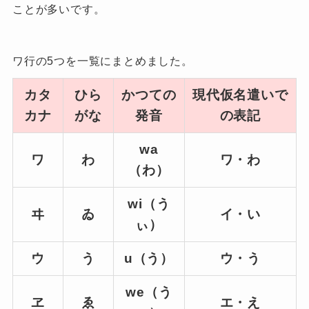
ことが多いです。
ワ行の5つを一覧にまとめました。
カタ
ひら
かつての
現代仮名遣いで
カナ
がな
発音
の表記
wa
ワ
わ
ワ・わ
（わ）
wi（う
ヰ
ゐ
イ・い
ぃ）
ウ
う
u（う）
ウ・う
we（う
ヱ
ゑ
エ・え