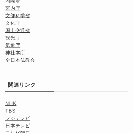
内閣府
宮内庁
文部科学省
文化庁
国土交通省
観光庁
気象庁
神社本庁
全日本仏教会
関連リンク
NHK
TBS
フジテレビ
日本テレビ