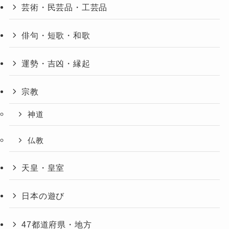
芸術・民芸品・工芸品
俳句・短歌・和歌
運勢・吉凶・縁起
宗教
神道
仏教
天皇・皇室
日本の遊び
47都道府県・地方