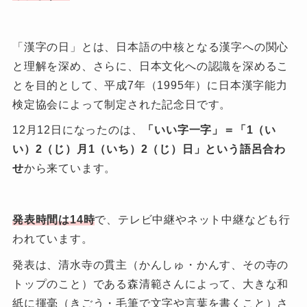
「漢字の日」とは、日本語の中核となる漢字への関心
と理解を深め、さらに、日本文化への認識を深めるこ
とを目的として、平成7年（1995年）に日本漢字能力
検定協会によって制定された記念日です。
12月12日になったのは、
「いい字一字」＝「1（い
い）2（じ）月1（いち）2（じ）日」という語呂合わ
せ
から来ています。
発表時間は14時
で、テレビ中継やネット中継なども行
われています。
発表は、清水寺の貫主（かんしゅ・かんす、その寺の
トップのこと）である森清範さんによって、大きな和
紙に揮毫（きごう・毛筆で文字や言葉を書くこと）さ