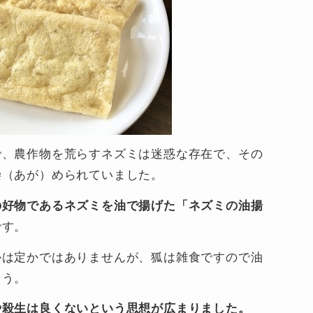
で、農作物を荒らすネズミは迷惑な存在で、その
崇（あが）められていました。
の好物であるネズミを油で揚げた「ネズミの油揚
です。
かは定かではありませんが、狐は雑食ですので油
ょう。
や殺生は良くないという思想が広まりました。