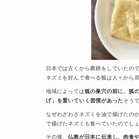
日本では古くから農耕をしていたの
ネズミを好んで食べる狐は人々から
地域によっては
狐の巣穴の前に、狐
げ」を置いていく習慣があった
そう
なぜわざわざネズミを油で揚げたの
で揚げたネズミも食べていたのでし
その後、
仏教が日本に伝来し、肉食