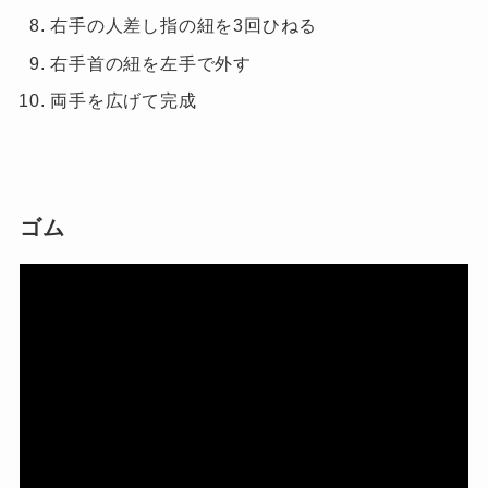
右手の人差し指の紐を
3
回ひねる
右手首の紐を左手で外す
両手を広げて完成
ゴム