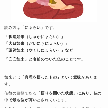
読み方は
「にょらい」
です。
「釈迦如来（しゃかにょらい）」
「大日如来（だいにちにょらい）」
「薬師如来（やくしにょらい）」など
「〇〇如来」と名前のついた仏のこと
です。
如来とは
「真理を悟ったもの」という意味
がありま
す。
仏教の目標である
「悟りを開いた状態」にあり、仏の
中で最も位が高い
とされています。