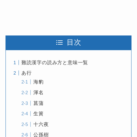
目次
難読漢字の読み方と意味一覧
あ行
海豹
渾名
菖蒲
生簀
十六夜
公孫樹