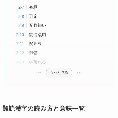
海豚
団扇
五月蠅い
依怙贔屓
豌豆豆
御強
零落れる
もっと見る
難読漢字の読み方と意味一覧