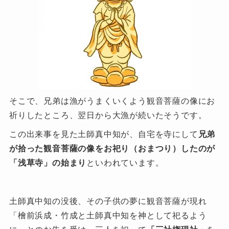
そこで、兄弟は漁がうまくいくよう観音菩薩の像にお
祈りしたところ、翌日から大漁が続いたそうです。
この出来事を見た土師真中知が、自宅を寺にして
兄弟
が拾った観音菩薩の像をお祀り（おまつり）したのが
「浅草寺」の始まり
といわれています。
土師真中知の没後、その子供の夢に観音菩薩が現れ
「檜前浜成・竹成と土師真中知を神として祀るよう