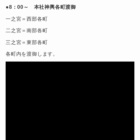
●8：00～ 本社神輿各町渡御
一之宮＝西部各町
二之宮＝南部各町
三之宮＝東部各町
各町内を渡御します。