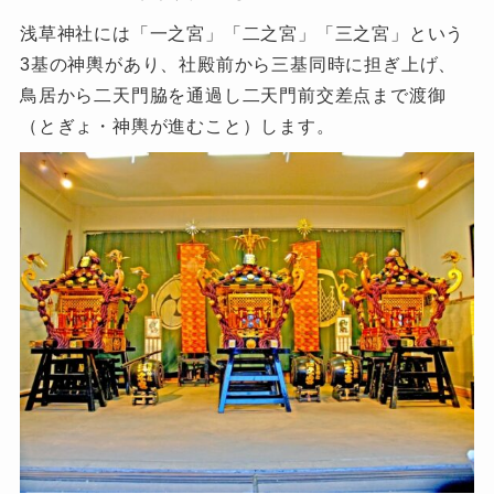
浅草神社には「一之宮」「二之宮」「三之宮」という
3基の神輿があり、社殿前から三基同時に担ぎ上げ、
鳥居から二天門脇を通過し二天門前交差点まで渡御
（とぎょ・神輿が進むこと）します。