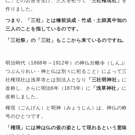
に」とのお告を受け、三人を祀って
「三社権現社」
を
作りました。
つまり、「三社」とは檜前浜成・竹成・土師真中知の
三人のことを指しているのです。
「三社祭」の「三社」もここから来ているのですね。
明治時代（1868年～1912年）の神仏分離令（しんぶ
つぶんりれい・神と仏は別々に祀ること）によって三
社権現社は浅草寺とは別法人となり
「三社明神社」
に
改称し、さらに明治6年（1873年）に
「浅草神社」
に
改称しました。
権現（ごんげん）と明神（みょうじん）は、神仏の称
号のひとつです。
「権現」には神は仏の仮の姿として現れるという意味