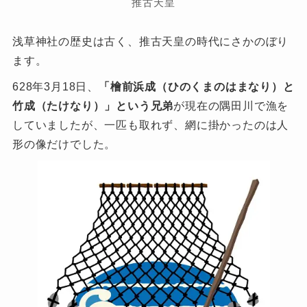
推古天皇
浅草神社の歴史は古く、推古天皇の時代にさかのぼり
ます。
628年3月18日、
「檜前浜成（ひのくまのはまなり）と
竹成（たけなり）」という兄弟
が現在の隅田川で漁を
していましたが、一匹も取れず、網に掛かったのは人
形の像だけでした。