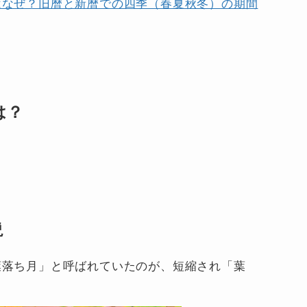
はなぜ？旧暦と新暦での四季（春夏秋冬）の期間
は？
。
説
葉落ち月」と呼ばれていたのが、短縮され「葉