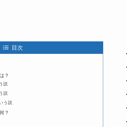
目次
は？
う説
う説
いう説
何？