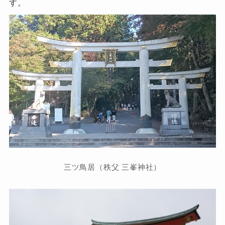
す。
三ツ鳥居（秩父 三峯神社）