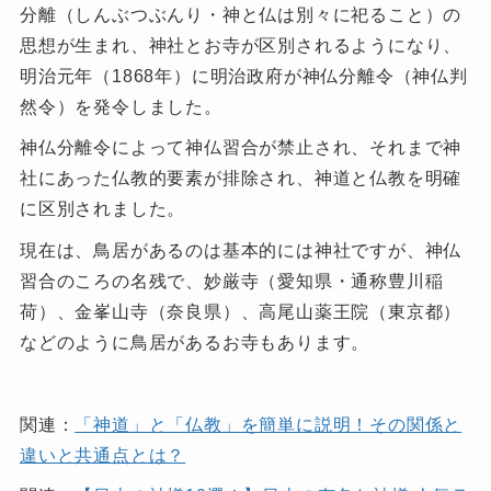
分離（しんぶつぶんり・神と仏は別々に祀ること）の
思想が生まれ、神社とお寺が区別されるようになり、
明治元年（1868年）に明治政府が神仏分離令（神仏判
然令）を発令しました。
神仏分離令によって神仏習合が禁止され、それまで神
社にあった仏教的要素が排除され、神道と仏教を明確
に区別されました。
現在は、鳥居があるのは基本的には神社ですが、神仏
習合のころの名残で、妙厳寺（愛知県・通称豊川稲
荷）、金峯山寺（奈良県）、高尾山薬王院（東京都）
などのように鳥居があるお寺もあります。
関連：
「神道」と「仏教」を簡単に説明！その関係と
違いと共通点とは？