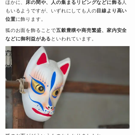
ほかに、
床の間や、人の集まるリビングなどに飾る
人
もいるようですが、いずれにしても人の
目線より高い
位置
に飾ります。
狐のお面を飾ることで
五穀豊穣や商売繁盛、家内安全
などに御利益がある
といわれています。