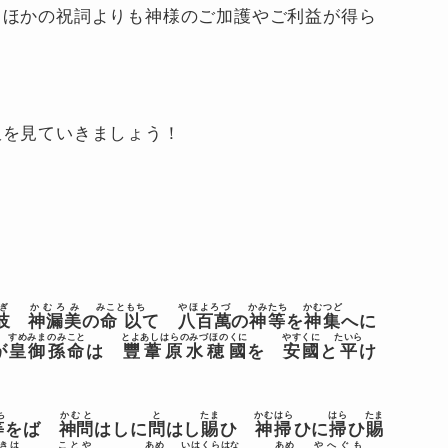
、ほかの祝詞よりも神様のご加護やご利益が得ら
訳を見ていきましょう！
ぎ
かむろみ
みこともち
やほよろづ
かみたち
かむつど
岐
神漏美
の
命以
て
八百萬
の
神等
を
神集
へに
すめみまのみこと
とよあしはらのみづほのくに
やすくに
たいら
が
皇御孫命
は
豐葦原水穂國
を
安國
と
平
け
ち
かむと
と
たま
かむはら
はら
たま
等
をば
神問
は
しに
問
は
し
賜
ひ
神掃
ひ
に
掃
ひ
賜
きは
ことや
あめ
いはくら
はな
あめ
やへぐも