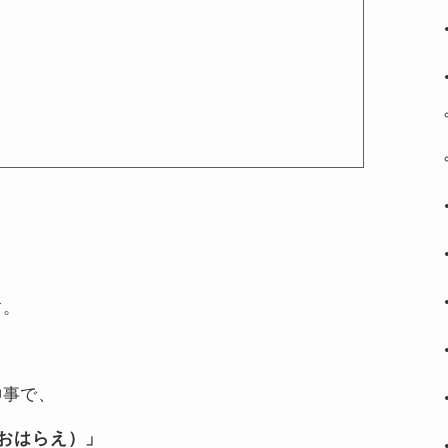
す。
神事で、
おおはらえ）」