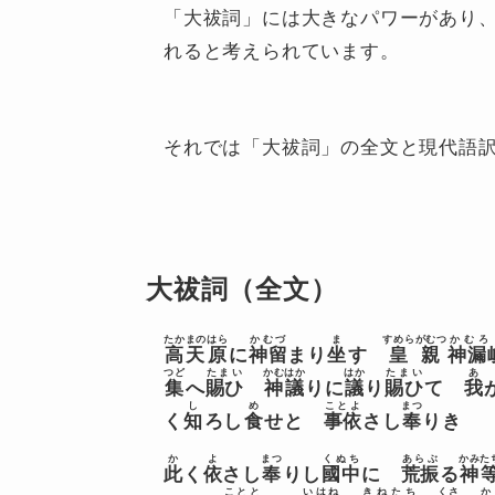
「大祓詞」には大きなパワーがあり
れると考えられています。
それでは「大祓詞」の全文と現代語
大祓詞（全文）
たかまのはら
かむづ
ま
すめらがむつ
かむろ
高天原
に
神留
まり
坐
す
皇親
神漏
つど
たまい
かむはか
はか
たまい
あ
集
へ
賜ひ
神議
りに
議
り
賜ひ
て
我
し
め
ことよ
まつ
く
知
ろし
食
せと
事依
さし
奉
りき
か
よ
まつ
くぬち
あらぶ
かみた
此
く
依
さし
奉
りし
國中
に
荒振
る
神
ことと
いはね
きねたち
くさ
か