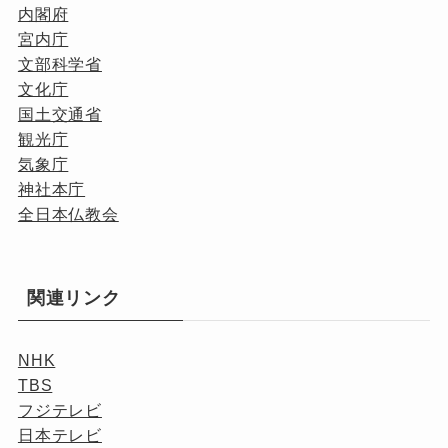
内閣府
宮内庁
文部科学省
文化庁
国土交通省
観光庁
気象庁
神社本庁
全日本仏教会
関連リンク
NHK
TBS
フジテレビ
日本テレビ