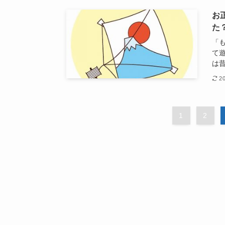
お
た
「
て
は昔
2
1
2