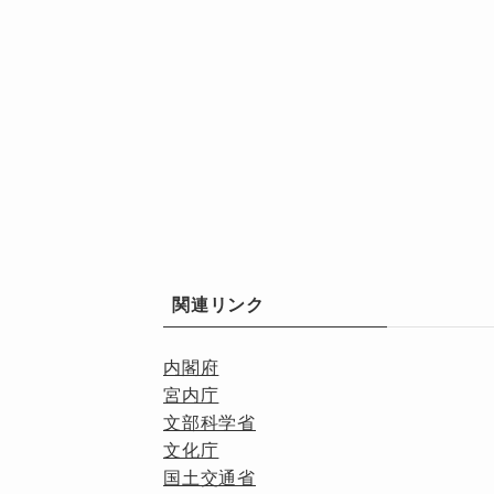
関連リンク
内閣府
宮内庁
文部科学省
文化庁
国土交通省