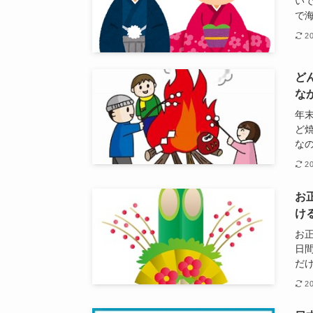
い
で
2
ど
な
年
ど
なの
2
お
け
お
日
だ
2