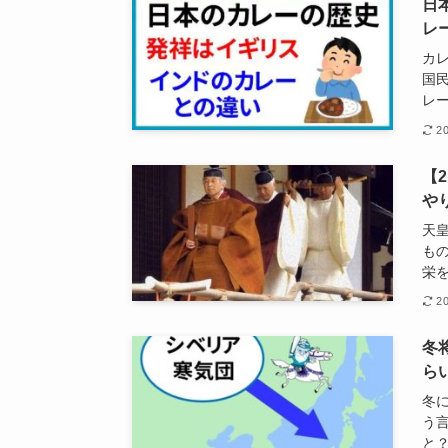
日
レ
カ
国
レ
2
【
や
天
も
栄
2
冬
ら
冬
う
と