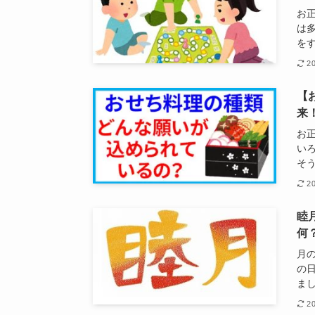
お
は
を
2
【
来
お
い
そう
2
睦
何
月
の
まし
2