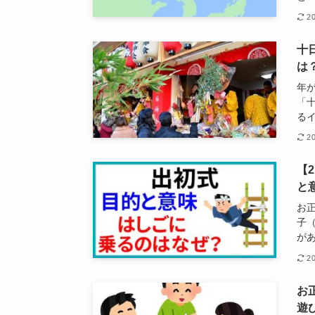
2
十
は
年
「
る
2
【
と
お
子
があ
2
お
遊