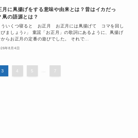
正月に凧揚げをする意味や由来とは？昔はイカだっ
？凧の語源とは？
もういくつ寝ると お正月 お正月には凧揚げて コマを回し
遊びましょう♪」 童謡「お正月」の歌詞にあるように、凧揚げ
からお正月の定番の遊びでした。 それで...
026年8月4日
3
4
5
...
7