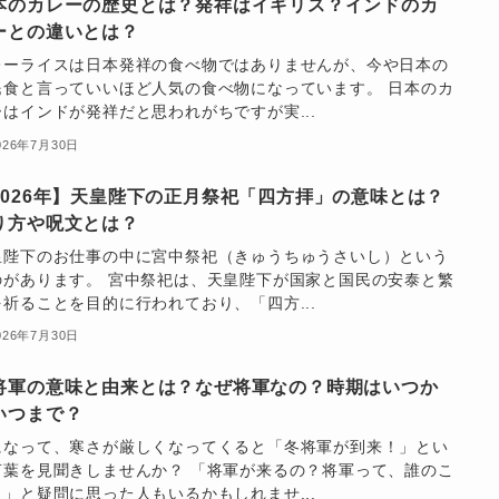
本のカレーの歴史とは？発祥はイギリス？インドのカ
ーとの違いとは？
レーライスは日本発祥の食べ物ではありませんが、今や日本の
民食と言っていいほど人気の食べ物になっています。 日本のカ
ーはインドが発祥だと思われがちですが実...
026年7月30日
2026年】天皇陛下の正月祭祀「四方拝」の意味とは？
り方や呪文とは？
皇陛下のお仕事の中に宮中祭祀（きゅうちゅうさいし）という
のがあります。 宮中祭祀は、天皇陛下が国家と国民の安泰と繁
を祈ることを目的に行われており、「四方...
026年7月30日
将軍の意味と由来とは？なぜ将軍なの？時期はいつか
いつまで？
になって、寒さが厳しくなってくると「冬将軍が到来！」とい
言葉を見聞きしませんか？ 「将軍が来るの？将軍って、誰のこ
？」と疑問に思った人もいるかもしれませ...