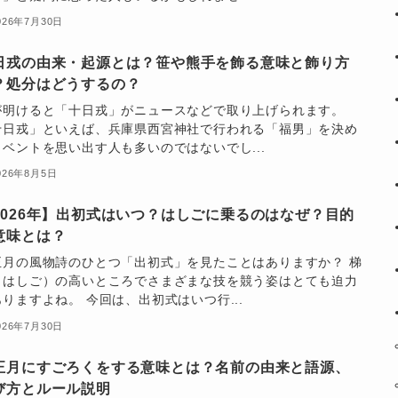
026年7月30日
日戎の由来・起源とは？笹や熊手を飾る意味と飾り方
？処分はどうするの？
が明けると「十日戎」がニュースなどで取り上げられます。
十日戎」といえば、兵庫県西宮神社で行われる「福男」を決め
イベントを思い出す人も多いのではないでし...
026年8月5日
2026年】出初式はいつ？はしごに乗るのはなぜ？目的
意味とは？
正月の風物詩のひとつ「出初式」を見たことはありますか？ 梯
（はしご）の高いところでさまざまな技を競う姿はとても迫力
りますよね。 今回は、出初式はいつ行...
026年7月30日
正月にすごろくをする意味とは？名前の由来と語源、
び方とルール説明