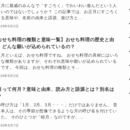
正月に親戚のみんなで「すごろく」でわいわい遊んだという人
多いのではないでしょうか？ この記事では、お正月にすごろく
する意味や、名前の由来と語源、遊び方と...
026年8月2日
おせち料理の種類と意味一覧】おせち料理の歴史と由
！どんな願いが込められているの？
正月といえば、おせち料理ですね。 おせち料理の具材にはいろ
ろな種類がありますが、それぞれ意味や願いが込められている
です。 今回は、おせち料理の種類とそ...
026年8月2日
月って何月？意味と由来、読み方と語源とは？別名は
？
の呼び方は「1月、2月、3月・・・」だけではありません。 昔
日本人は、その季節が想像できるような月の呼び名を付けてい
た。 そのひとつが「睦月」なのですが、...
026年8月7日