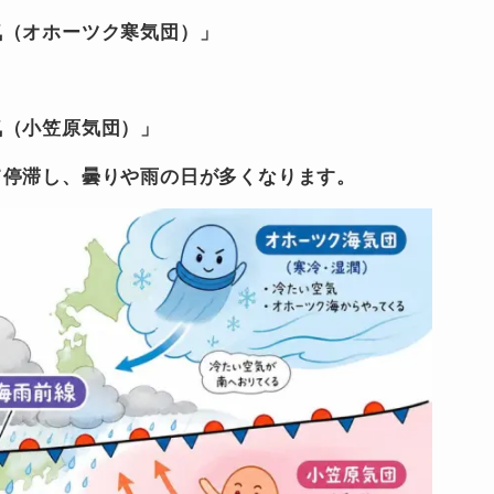
気（オホーツク寒気団）」
気（小笠原気団）」
て停滞し、曇りや雨の日が多くなります。