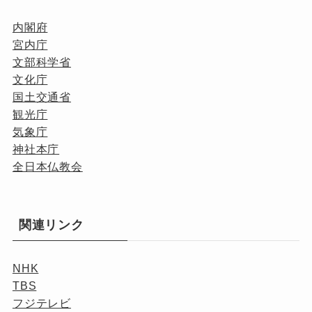
内閣府
宮内庁
文部科学省
文化庁
国土交通省
観光庁
気象庁
神社本庁
全日本仏教会
関連リンク
NHK
TBS
フジテレビ