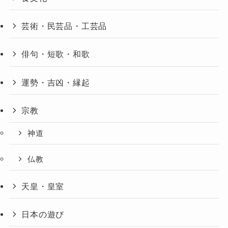
芸術・民芸品・工芸品
俳句・短歌・和歌
運勢・吉凶・縁起
宗教
神道
仏教
天皇・皇室
日本の遊び