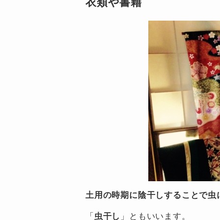
衣類や書籍
土用の時期に陰干しすることで虫
「
虫干し
」ともいいます。