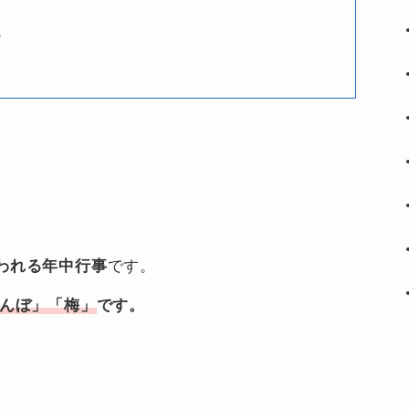
？
われる年中行事
です。
んぼ」「梅」
です。