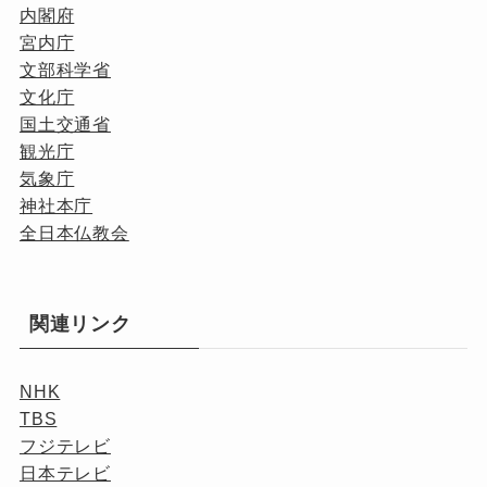
内閣府
宮内庁
文部科学省
文化庁
国土交通省
観光庁
気象庁
神社本庁
全日本仏教会
関連リンク
NHK
TBS
フジテレビ
日本テレビ